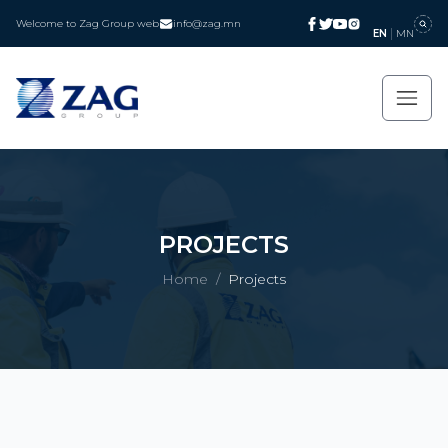
Welcome to Zag Group web
info@zag.mn
EN
MN
PROJECTS
Home
/
Projects