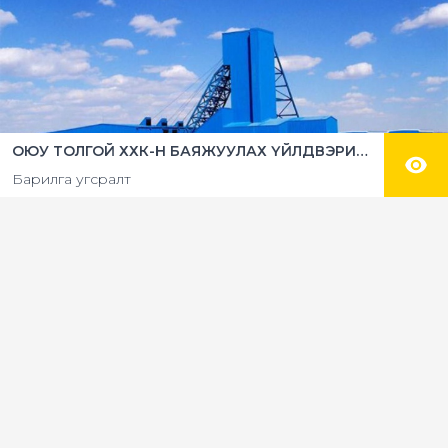
ОЮУ ТОЛГОЙ ХХК-Н БАЯЖУУЛАХ ҮЙЛДВЭРИЙН БЕТОН ШАЛ ЦУТГАХ АЖИЛ
Барилга угсралт