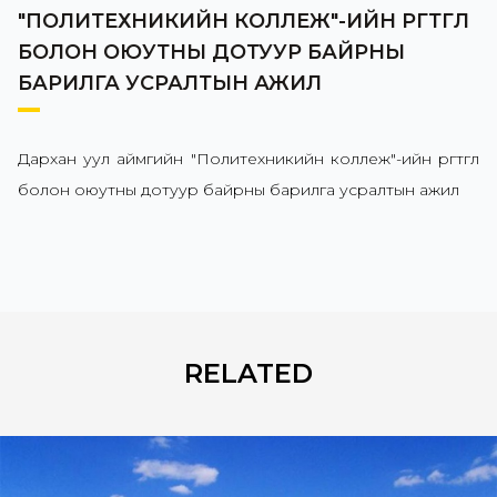
"ПОЛИТЕХНИКИЙН КОЛЛЕЖ"-ИЙН ӨРГӨТГӨЛ
БОЛОН ОЮУТНЫ ДОТУУР БАЙРНЫ
БАРИЛГА УСРАЛТЫН АЖИЛ
Дархан уул аймгийн "Политехникийн коллеж"-ийн өргөтгөл
болон оюутны дотуур байрны барилга усралтын ажил
RELATED