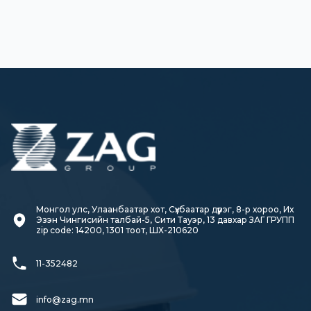
Монгол улс, Улаанбаатар хот, Сүхбаатар дүүрэг, 8-р хороо, Их 
Эзэн Чингисийн талбай-5, Сити Тауэр, 13 давхар ЗАГ ГРУПП

zip code: 14200, 1301 тоот, ШХ-210620
11-352482
info@zag.mn