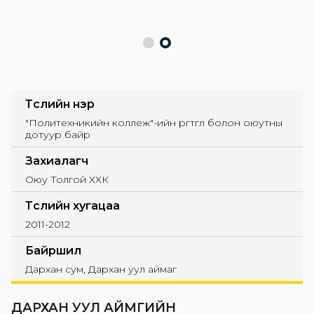
Төслийн нэр
"Политехникийн коллеж"-ийн өргөтгөл болон оюутны
дотуур байр
Захиалагч
Оюу Толгой ХХК
Төслийн хугацаа
2011-2012
Байршил
Дархан сум, Дархан уул аймаг
ДАРХАН УУЛ АЙМГИЙН