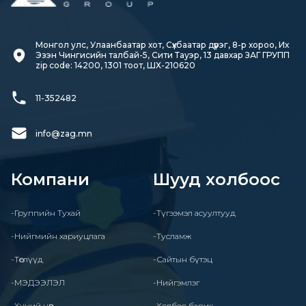
Монгол улс, Улаанбаатар хот, Сүхбаатар дүүрэг, 8-р хороо, Их 
Эзэн Чингисийн талбай-5, Сити Тауэр, 13 давхар ЗАГ ГРУПП

zip code: 14200, 1301 тоот, ШХ-210620
11-352482
info@zag.mn
Компани
Шууд холбоос
-Группийн Тухай
-Түгээмэл асуултууд
-Нийгмийн хариуцлага
-Тусламж
-Төслүүд
-Сайтын бүтэц
-МЭДЭЭЛЭЛ
-Нийгэмлэг
-Хүний нөөц
-Холбоо барих