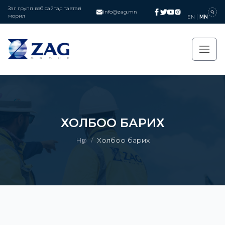
Заг групп вэб сайтад тавтай
info@zag.mn
морил
EN
MN
ХОЛБОО БАРИХ
Нүүр
/
Холбоо барих