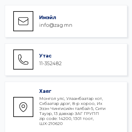
Имэйл
info@zag.mn
Утас
11-352482
Хаяг
Монгол улс, Улаанбаатар хот, 
Сүхбаатар дүүрэг, 8-р хороо, Их 
Эзэн Чингисийн талбай-5, Сити 
Тауэр, 13 давхар ЗАГ ГРУПП

zip code: 14200, 1301 тоот, 
ШХ-210620