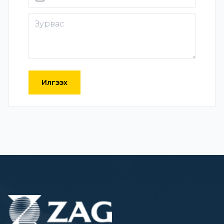
Илгээх