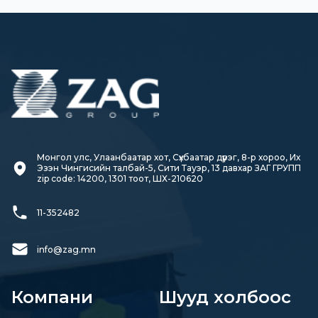
Монгол улс, Улаанбаатар хот, Сүхбаатар дүүрэг, 8-р хороо, Их 
Эзэн Чингисийн талбай-5, Сити Тауэр, 13 давхар ЗАГ ГРУПП

zip code: 14200, 1301 тоот, ШХ-210620
11-352482
info@zag.mn
Компани
Шууд холбоос