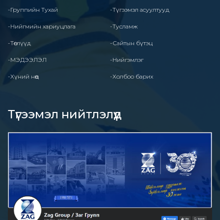
-Группийн Тухай
-Түгээмэл асуултууд
-Нийгмийн хариуцлага
-Тусламж
-Төслүүд
-Сайтын бүтэц
-МЭДЭЭЛЭЛ
-Нийгэмлэг
-Хүний нөөц
-Холбоо барих
Түгээмэл нийтлэлүүд