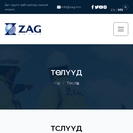
Заг групп вэб сайтад тавтай
info@zag.mn
морил
EN
MN
ТӨСЛҮҮД
Нүүр
/
Төслүүд
ТӨСЛҮҮД