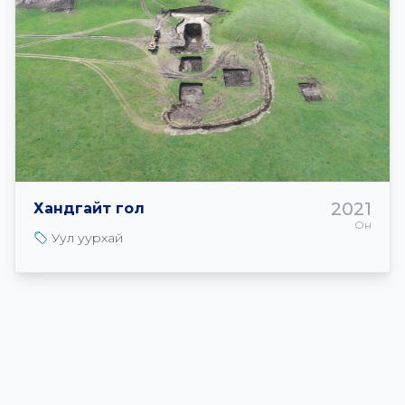
2021
Хандгайт гол
Он
Уул уурхай