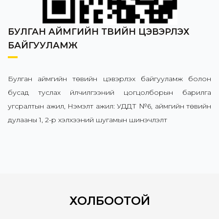
БУЛГАН АЙМГИЙН ТӨВИЙН ЦЭВЭРЛЭХ
БАЙГУУЛАМЖ
Булган аймгийн төвийн цэвэрлэх байгууламж болон
бусад туслах үйлчилгээний цогцолборын барилга
угсралтын ажил, Нэмэлт ажил: УДДТ №6, аймгийн төвийн
дулааны 1, 2-р хэлхээний шугамын шинэчлэлт
ХОЛБООТОЙ