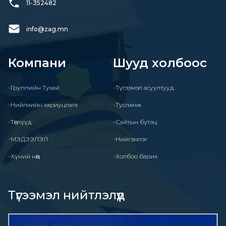
11-352482
info@zag.mn
Компани
Шууд холбоос
-Группийн Тухай
-Түгээмэл асуултууд
-Нийгмийн хариуцлага
-Тусламж
-Төслүүд
-Сайтын бүтэц
-МЭДЭЭЛЭЛ
-Нийгэмлэг
-Хүний нөөц
-Холбоо барих
Түгээмэл нийтлэлүүд