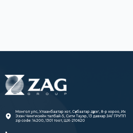
Монгол улс, Улаанбаатар хот, Сүхбаатар дүүрэг, 8-р хороо, Их 
Эзэн Чингисийн талбай-5, Сити Тауэр, 13 давхар ЗАГ ГРУПП

zip code: 14200, 1301 тоот, ШХ-210620