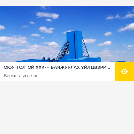
ОЮУ ТОЛГОЙ ХХК-Н БАЯЖУУЛАХ ҮЙЛДВЭРИЙН БЕТОН ШАЛ ЦУТГАХ АЖИЛ
Барилга угсралт