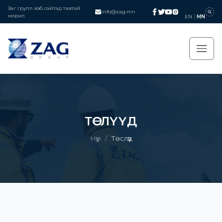
Заг групп вэб сайтад тавтай
info@zag.mn
морил
EN
MN
ТӨСЛҮҮД
Нүүр
/
Төслүүд