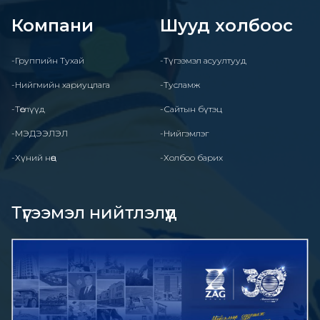
Компани
Шууд холбоос
-Группийн Тухай
-Түгээмэл асуултууд
-Нийгмийн хариуцлага
-Тусламж
-Төслүүд
-Сайтын бүтэц
-МЭДЭЭЛЭЛ
-Нийгэмлэг
-Хүний нөөц
-Холбоо барих
Түгээмэл нийтлэлүүд