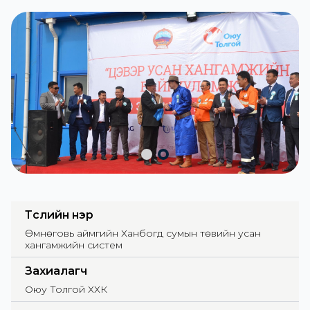
Төслийн нэр
Өмнөговь аймгийн Ханбогд сумын төвийн усан
хангамжийн систем
Захиалагч
Оюу Толгой ХХК