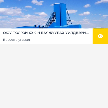
ОЮУ ТОЛГОЙ ХХК-Н БАЯЖУУЛАХ ҮЙЛДВЭРИЙН БЕТОН ШАЛ ЦУТГАХ АЖИЛ
Барилга угсралт