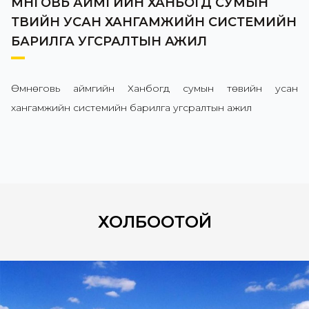
ӨМНӨГОВЬ АЙМГИЙН ХАНБОГД СУМЫН
ТӨВИЙН УСАН ХАНГАМЖИЙН СИСТЕМИЙН
БАРИЛГА УГСРАЛТЫН АЖИЛ
Өмнөговь аймгийн Ханбогд сумын төвийн усан
хангамжийн системийн барилга угсралтын ажил
ХОЛБООТОЙ