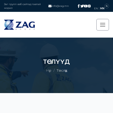
Заг групп вэб сайтад тавтай
info@zag.mn
морил
EN
MN
ТӨСЛҮҮД
Нүүр
/
Төслүүд