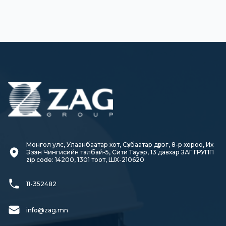
Монгол улс, Улаанбаатар хот, Сүхбаатар дүүрэг, 8-р хороо, Их 
Эзэн Чингисийн талбай-5, Сити Тауэр, 13 давхар ЗАГ ГРУПП

zip code: 14200, 1301 тоот, ШХ-210620
11-352482
info@zag.mn